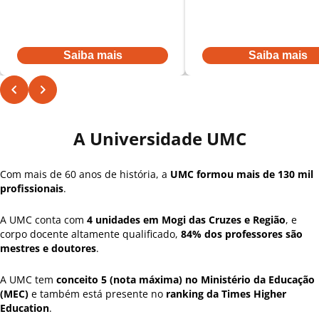
De:
R$ 431,52
por:
De:
R$ 431,52
por:
R$ 345,22
R$ 345,22
Ou à vista por R$ 3.968,00
Ou à vista por R$ 3.968,00
Saiba mais
Saiba mais
A Universidade UMC
Com mais de 60 anos de história, a
UMC formou mais de 130 mil
profissionais
.
A UMC conta com
4 unidades em Mogi das Cruzes e Região
, e
corpo docente altamente qualificado,
84% dos professores são
mestres e doutores
.
A UMC tem
conceito 5 (nota máxima) no Ministério da Educação
(MEC)
e também está presente no
ranking da Times Higher
Education
.