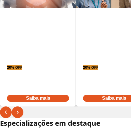
MBA em
MBA em gestão
Administração
empresarial
hospitalar
20% OFF
20% OFF
Parcelas a partir
Parcelas a partir
De:
R$ 431,52
por:
De:
R$ 431,52
por:
R$ 345,22
R$ 345,22
Ou à vista por R$ 3.968,00
Ou à vista por R$ 3.968,00
Saiba mais
Saiba mais
Especializações em destaque