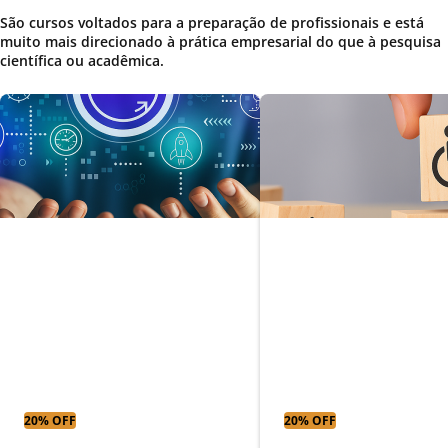
São cursos voltados para a preparação de profissionais e está
muito mais direcionado à prática empresarial do que à pesquisa
científica ou acadêmica.
Gestão ágil e
Educação especi
desenvolvimento de
com ênfase em
software
deficiência físic
20% OFF
20% OFF
Parcelas a partir
Parcelas a partir