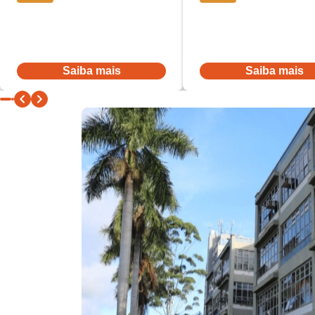
Parcelas a partir
Parcelas a partir
De:
R$ 431,52
por:
De:
R$ 431,52
por:
R$ 345,22
R$ 345,22
Ou à vista por R$ 3.968,00
Ou à vista por R$ 3.968,00
Saiba mais
Saiba mais