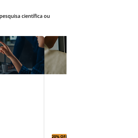
pesquisa científica ou
ia de
e
Tecnologias para
ão
aplicações web
20% OFF