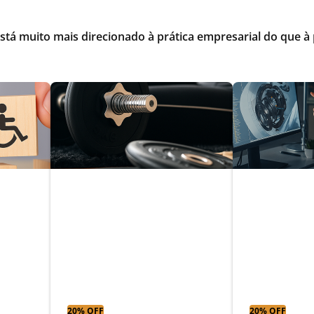
stá muito mais direcionado à prática empresarial do que à 
al
Treinamento
Engenhar
esportivo e personal
controle 
a
training
automaç
20% OFF
20% OFF