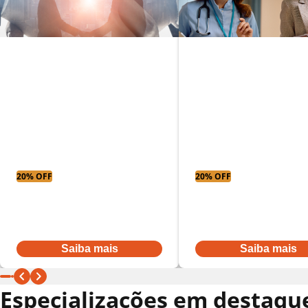
MBA em
MBA em gestão
Administração
empresarial
hospitalar
20% OFF
20% OFF
Parcelas a partir
Parcelas a partir
De:
R$ 431,52
por:
De:
R$ 431,52
por:
R$ 345,22
R$ 345,22
Ou à vista por R$ 3.968,00
Ou à vista por R$ 3.968,00
Saiba mais
Saiba mais
Especializações em destaqu