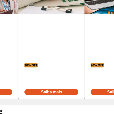
MBA em
Empreendedorismo
MBA em p
Contábil
aplicaçõe
20% OFF
20% OFF
Parcelas a partir
Parcelas a partir
De:
R$ 431,52
por:
De:
R$ 600,16
po
R$ 345,22
R$ 480,13
Ou à vista por R$ 3.968,00
Ou à vista por R
Saiba mais
Sai
e