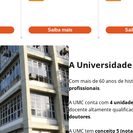
Parcelas a partir
Parcelas a partir
De:
R$ 600,16
por:
De:
R$ 431,52
po
R$ 480,13
R$ 345,22
Ou à vista por R$ 4.364,80
Ou à vista por R
Saiba mais
Sai
A Universidad
Com mais de 60 anos de hist
profissionais
.
A UMC conta com
4 unidade
docente altamente qualifica
doutores
.
A UMC tem
conceito 5 (not