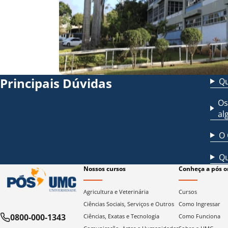
Principais Dúvidas
Qu
Os
al
O 
Qu
Nossos cursos
Conheça a pós o
Agricultura e Veterinária
Cursos
Ciências Sociais, Serviços e Outros
Como Ingressar
0800-000-1343
Ciências, Exatas e Tecnologia
Como Funciona