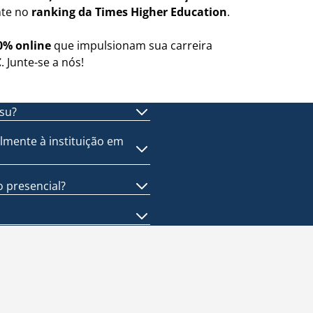
nte no
ranking da Times Higher Education
.
0% online
que impulsionam sua carreira
C
. Junte-se a nós!
su?
lmente à instituição em
 presencial?