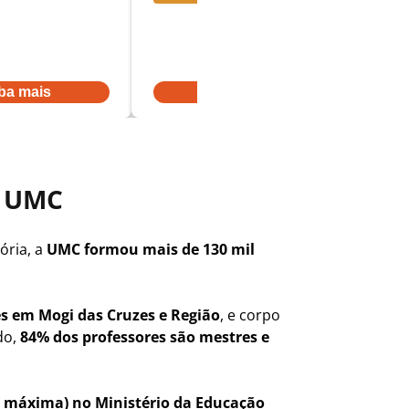
Parcelas a partir
r:
De:
R$ 431,52
por:
R$ 345,22
$ 3.968,00
Ou à vista por R$ 3.968,00
ba mais
Saiba mais
e UMC
ória, a
UMC formou mais de 130 mil
s em Mogi das Cruzes e Região
, e corpo
do,
84% dos professores são mestres e
a máxima) no Ministério da Educação