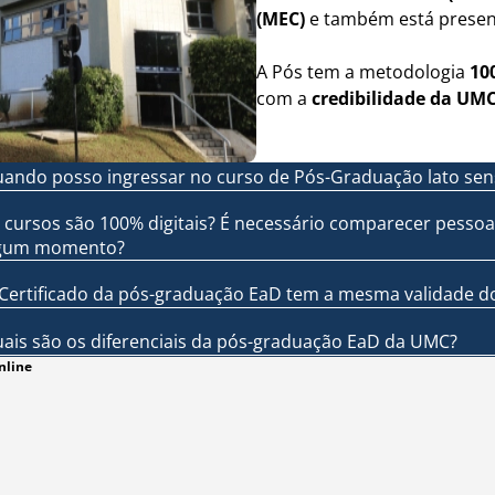
(MEC)
e também está prese
A Pós tem a metodologia
10
com a
credibilidade da UM
ando posso ingressar no curso de Pós-Graduação lato sen
 cursos são 100% digitais? É necessário comparecer pessoa
gum momento?
Certificado da pós-graduação EaD tem a mesma validade do
ais são os diferenciais da pós-graduação EaD da UMC?
nline