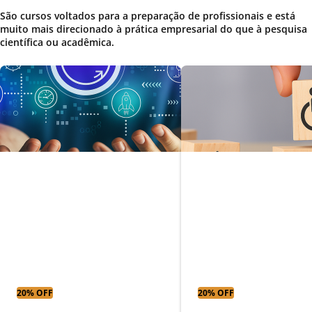
São cursos voltados para a preparação de profissionais e está
muito mais direcionado à prática empresarial do que à pesquisa
científica ou acadêmica.
Gestão ágil e
Educação especi
desenvolvimento de
com ênfase em
software
deficiência físic
20% OFF
20% OFF
Parcelas a partir
Parcelas a partir