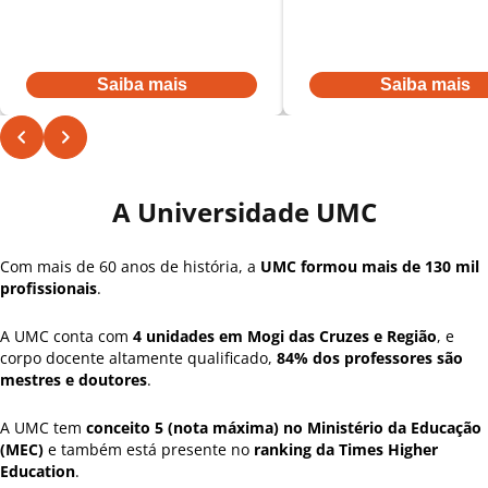
De:
R$ 431,52
por:
De:
R$ 431,52
por:
R$ 345,22
R$ 345,22
Ou à vista por R$ 3.968,00
Ou à vista por R$ 3.968,00
Saiba mais
Saiba mais
A Universidade UMC
Com mais de 60 anos de história, a
UMC formou mais de 130 mil
profissionais
.
A UMC conta com
4 unidades em Mogi das Cruzes e Região
, e
corpo docente altamente qualificado,
84% dos professores são
mestres e doutores
.
A UMC tem
conceito 5 (nota máxima) no Ministério da Educação
(MEC)
e também está presente no
ranking da Times Higher
Education
.