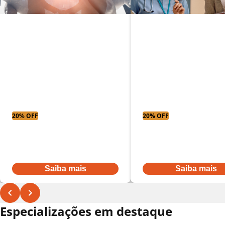
MBA em
MBA em gestão
Administração
empresarial
hospitalar
20% OFF
20% OFF
Parcelas a partir
Parcelas a partir
De:
R$ 431,52
por:
De:
R$ 431,52
por:
R$ 345,22
R$ 345,22
Ou à vista por R$ 3.968,00
Ou à vista por R$ 3.968,00
Saiba mais
Saiba mais
Especializações em destaque